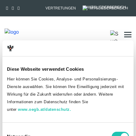
VERTRETUNGEN
MITGLIEDERBEREICH
Tog
HOME
MITGLIEDSCHAFT
Diese Webseite verwendet Cookies
Anmelden
Hier können Sie Cookies, Analyse- und Personalisierungs-
Dienste auswählen. Sie können Ihre Einwilligung jederzeit mit
Du hast bereits einen goed.at-Account?
Wirkung für die Zukunft widerrufen oder ändern. Weitere
Informationen zum Datenschutz finden Sie
ANMELDEN
unter
www.oegb.at/datenschutz.
Noch kein goed.at-Account? Jetzt registrieren!
E