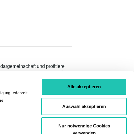
idargemeinschaft und profitiere
teilen und Inhalten nur für GÖD-
Alle akzeptieren
igung jederzeit
ie
Auswahl akzeptieren
Nur notwendige Cookies
verwenden